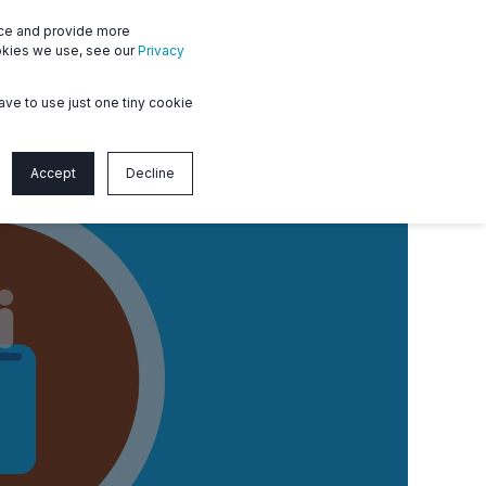
nce and provide more
ms
Member login
Contact us
ookies we use, see our
Privacy
ave to use just one tiny cookie
Accept
Decline