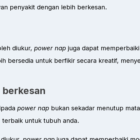
n penyakit dengan lebih berkesan.
oleh diukur,
power nap
juga dapat memperbaik
bih bersedia untuk berfikir secara kreatif, meny
 berkesan
ipada
power nap
bukan sekadar menutup mata—
 terbaik untuk tubuh anda.
 diukur,
power nap
juga dapat memperbaiki mo