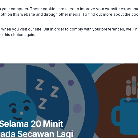
n your computer. These cookies are used to improve your website experie
we serve
About
Members
Help
both on this website and through other media. To find out more about the c
when you visit our site. But in order to comply with your preferences, we'll h
e this choice again.
Selama 20 Minit
pada Secawan Lagi