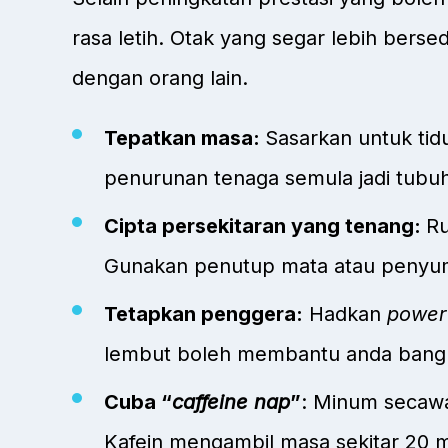
rasa letih. Otak yang segar lebih bersed
dengan orang lain.
Tepatkan masa:
Sasarkan untuk tid
penurunan tenaga semula jadi tubu
Cipta persekitaran yang tenang:
Ru
Gunakan penutup mata atau penyumba
Tetapkan penggera:
Hadkan
power
lembut bole
h membantu anda bangu
Cuba “
caffeine nap
”
: Minum secawa
Kafein mengambil masa sekitar 20 