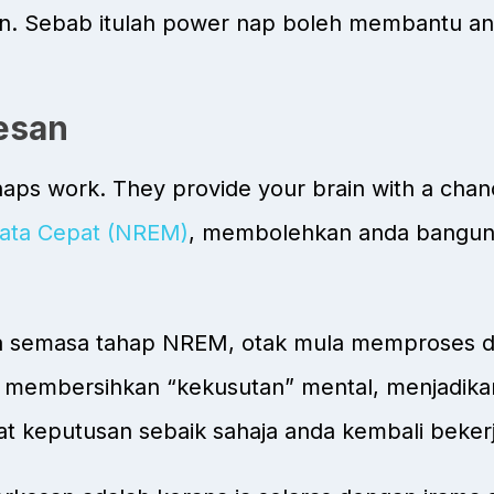
un. Sebab itulah power nap boleh membantu a
esan
ps work. They provide your brain with a chance
Mata Cepat (NREM)
, membolehkan anda bangun
semasa tahap NREM, otak mula memproses 
u membersihkan “kekusutan” mental, menjadika
keputusan sebaik sahaja anda kembali bekerj