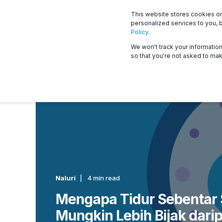
This website stores cookies o
What we offer
Who 
personalized services to you, 
Policy
.
We won't track your information 
so that you're not asked to mak
Naluri
4 min read
Mengapa Tidur Sebentar 
Mungkin Lebih Bijak dari