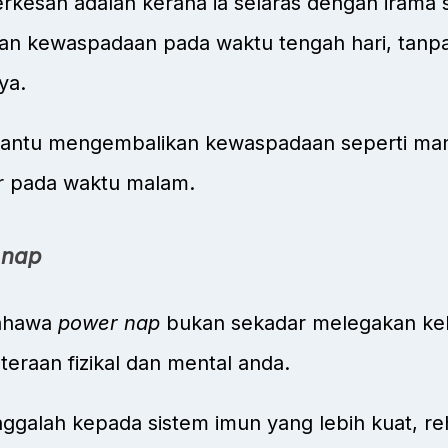
rkesan adalah kerana ia selaras dengan irama si
n kewaspadaan pada waktu tengah hari, tanpa
ya.
bantu mengembalikan kewaspadaan seperti man
ur pada waktu malam.
 nap
bahawa
power nap
bukan sekadar melegakan kel
teraan fizikal dan mental anda.
nggalah kepada sistem imun yang lebih kuat, re