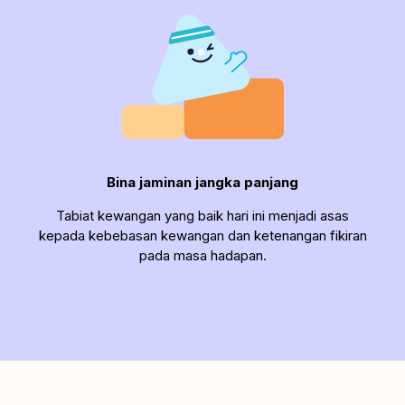
Bina jaminan jangka panjang
Tabiat kewangan yang baik hari ini menjadi asas
kepada kebebasan kewangan dan ketenangan fikiran
pada masa hadapan.