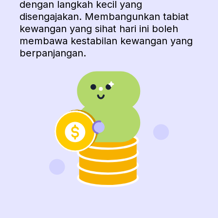
dengan langkah kecil yang
disengajakan. Membangunkan tabiat
kewangan yang sihat hari ini boleh
membawa kestabilan kewangan yang
berpanjangan.