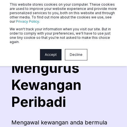
This website stores cookies on your computer. These cookies
are used to improve your website experience and provide more
personalized services to you, both on this website and through
other media. To find out more about the cookies we use, see
our
Privacy Policy
.
We won't track your information when you visit our site. But in
order to comply with your preferences, we'll have to use just
one tiny cookie so that you're not asked to make this choice
again.
Naluri untuk Kesejahteraan Kewangan
Accept
Decline
Mengurus
Kewangan
Peribadi
Mengawal kewangan anda bermula