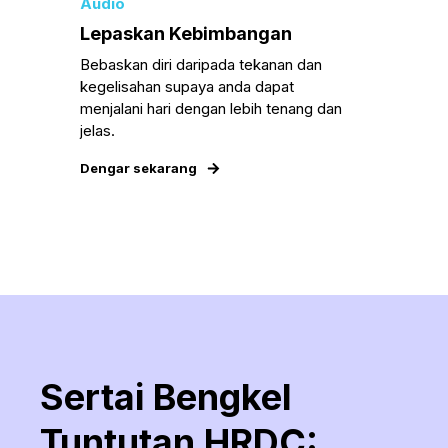
Audio
Lepaskan Kebimbangan
Bebaskan diri daripada tekanan dan
kegelisahan supaya anda dapat
menjalani hari dengan lebih tenang dan
jelas.
Dengar sekarang
Sertai Bengkel
Tuntutan HRDC: