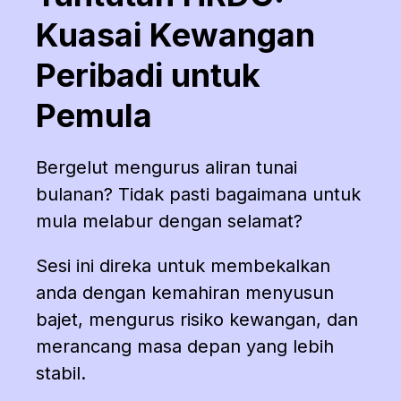
Kuasai Kewangan
Peribadi untuk
Pemula
Bergelut mengurus aliran tunai
bulanan? Tidak pasti bagaimana untuk
mula melabur dengan selamat?
Sesi ini direka untuk membekalkan
anda dengan kemahiran menyusun
bajet, mengurus risiko kewangan, dan
merancang masa depan yang lebih
stabil.