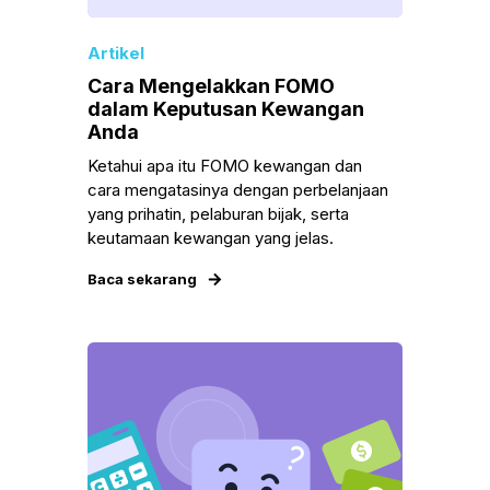
Artikel
Cara Mengelakkan FOMO
dalam Keputusan Kewangan
Anda
Ketahui apa itu FOMO kewangan dan
cara mengatasinya dengan perbelanjaan
yang prihatin, pelaburan bijak, serta
keutamaan kewangan yang jelas.
Baca sekarang