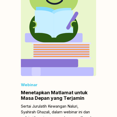
Webinar
Menetapkan Matlamat untuk
Masa Depan yang Terjamin
Sertai Jurulatih Kewangan Naluri,
Syahirah Ghazali, dalam webinar ini dan