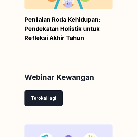
Penilaian Roda Kehidupan:
Pendekatan Holistik untuk
Refleksi Akhir Tahun
Webinar Kewangan
Terokai lagi