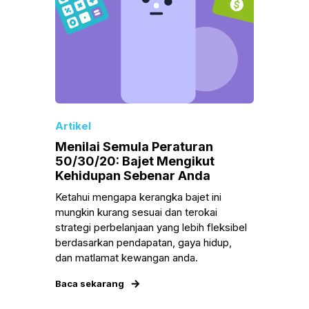
Artikel
Menilai Semula Peraturan
50/30/20: Bajet Mengikut
Kehidupan Sebenar Anda
Ketahui mengapa kerangka bajet ini
mungkin kurang sesuai dan terokai
strategi perbelanjaan yang lebih fleksibel
berdasarkan pendapatan, gaya hidup,
dan matlamat kewangan anda.
Baca sekarang