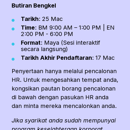
Butiran Bengkel
Tarikh
: 25 Mac
Time
: BM 9:00 AM – 1:00 PM | EN
2:00 PM - 6:00 PM
Format
: Maya (Sesi interaktif
secara langsung)
Tarikh Akhir Pendaftaran
: 17 Mac
Penyertaan hanya melalui pencalonan
HR. Untuk mengesahkan tempat anda,
kongsikan pautan borang pencalonan
di bawah dengan pasukan HR anda
dan minta mereka mencalonkan anda.
Jika syarikat anda sudah mempunyai
program kesejahteraan korporat