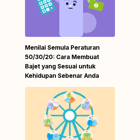
Menilai Semula Peraturan
50/30/20: Cara Membuat
Bajet yang Sesuai untuk
Kehidupan Sebenar Anda