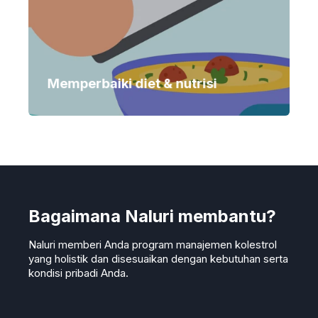
Diet dan nutrisi merupakan bagian penting
dalam manajemen kolesterol. Naluri
memadukan Jurnal Makanan yang berbasis AI
dengan saran dari dietisien profesional untuk
menurunkan LDL dan meningkatkan HDL Anda.
Memperbaiki diet & nutrisi
Bagaimana Naluri membantu?
Naluri memberi Anda program manajemen kolestrol
yang holistik dan disesuaikan dengan kebutuhan serta
kondisi pribadi Anda.