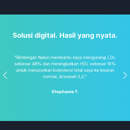
Solusi digital. Hasil yang nyata.
n
"Bimbingan Naluri membantu saya mengurangi LDL
g
sebesar 48% dan meningkatkan HDL sebesar 16%
tur
untuk menurunkan kolesterol total saya ke kisaran
sa
aya
normal, di bawah 5,2."
an
Stephanie F.