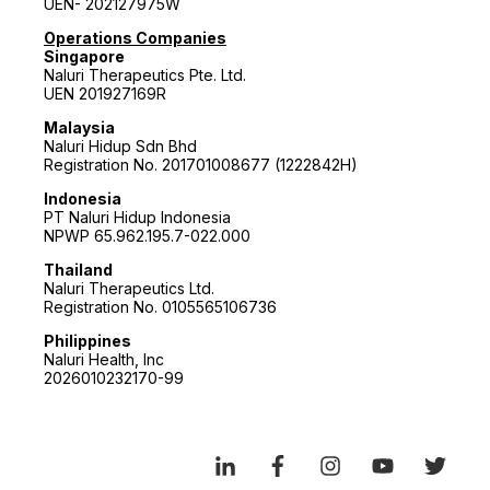
UEN- 202127975W
Operations Companies
Singapore
Naluri Therapeutics Pte. Ltd.
UEN 201927169R
Malaysia
Naluri Hidup Sdn Bhd
Registration No. 201701008677 (1222842H)
Indonesia
PT Naluri Hidup Indonesia
NPWP 65.962.195.7-022.000
Thailand
Naluri Therapeutics Ltd.
Registration No. 0105565106736
Philippines
Naluri Health, Inc
2026010232170-99