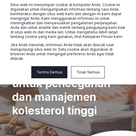
Situs web ini menyimpan cookie di komputer Anda. Cookie ini
digunakan untuk mengumpulkan informasi tentang cara Anda
berinteraksi dengan situs web kami dan dengan ini kami dapat
mengingat Anda. Kami menggunakan informasi ini untuk
meningkatkan dan menyesuaikan pengalaman penjelajahan
Anda dan untuk analitik dan metrik tentang pengunjung kami baik
di situs web ini dan media lain. Untuk mengetahui lebih lanjut
tentang cookie yang kami gunakan, lihat Kebijakan Privasi kami
Jika Anda menolak, informasi Anda tidak akan dilacak saat
mengunjungi situs web ini. Satu cookie akan digunakan di
Naluri untuk Manajemen Kolestrol
browser Anda untuk mengingat preferensi Anda agar tidak
dilacak.
Dukungan dari ahli
Terima Semua
Tolak Semua
untuk pencegahan
dan manajemen
kolesterol tinggi