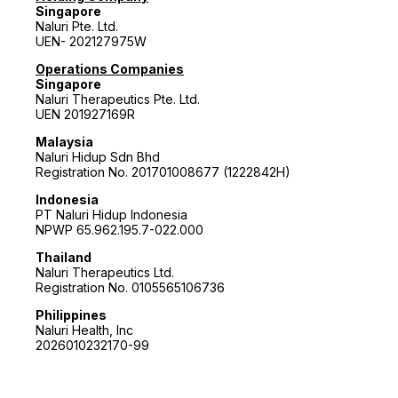
Singapore
Naluri Pte. Ltd.
UEN- 202127975W
Operations Companies
Singapore
Naluri Therapeutics Pte. Ltd.
UEN 201927169R
Malaysia
Naluri Hidup Sdn Bhd
Registration No. 201701008677 (1222842H)
Indonesia
PT Naluri Hidup Indonesia
NPWP 65.962.195.7-022.000
Thailand
Naluri Therapeutics Ltd.
Registration No. 0105565106736
Philippines
Naluri Health, Inc
2026010232170-99