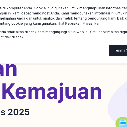
e di komputer Anda. Cookie ini digunakan untuk mengumpulkan informasi ten
mi
Tentang
Anggota
Bantuan
gan ini kami dapat mengingat Anda. Kami menggunakan informasi ini untuk
ajahan Anda dan untuk analitik dan metrik tentang pengunjung kami baik di 
entang cookie yang kami gunakan, lihat Kebijakan Privasi kami
nda tidak akan dilacak saat mengunjungi situs web ini. Satu cookie akan di
 tidak dilacak.
Terima