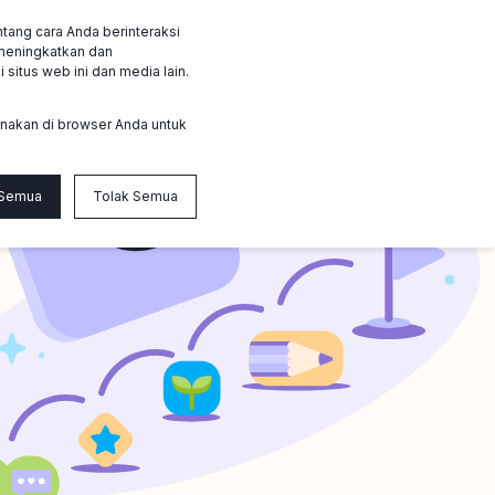
tang cara Anda berinteraksi
id
Login member
Hubungi kami
 meningkatkan dan
situs web ini dan media lain.
gunakan di browser Anda untuk
 Semua
Tolak Semua