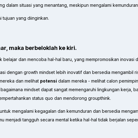
g dalam situasi yang menantang, meskipun mengalami kemunduran. 
 tujuan yang diinginkan.
r, maka berbeloklah ke kiri.
uk belajar dan mencoba hal-hal baru, yang mempromosikan inovasi da
si dengan growth mindset lebih inovatif dan bersedia mengambil ris
 mereka dan melihat
potensi
dalam mereka - melihat calon pemimpi
ang bagaimana mindset dapat sangat memengaruhi lingkungan kerja, 
empertahankan status quo dan mendorong groupthink.
untuk mengalami kegagalan dan kemunduran dan bersedia mengambi
u menjadi tangguh secara mental ketika hal-hal tidak berjalan sep