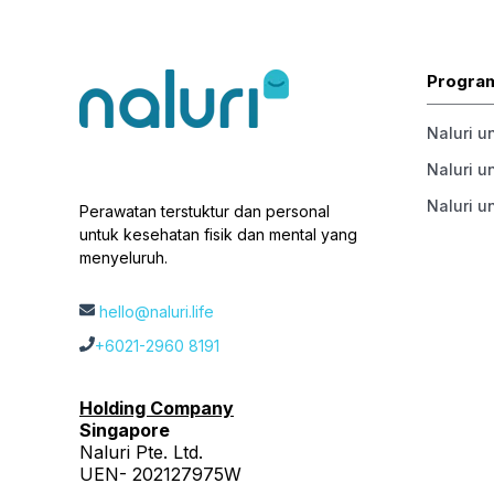
Progra
Naluri u
Naluri u
Naluri u
Perawatan terstuktur dan personal
untuk kesehatan fisik dan mental yang
menyeluruh.
hello@naluri.life
+6021-2960 8191
Holding Company
Singapore
Naluri Pte. Ltd.
UEN- 202127975W