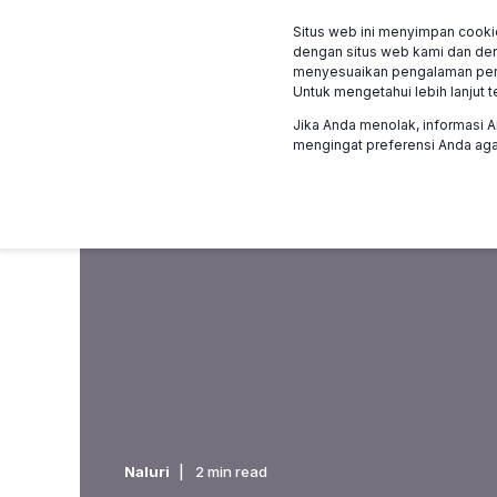
Situs web ini menyimpan cooki
Program
Klien ka
dengan situs web kami dan den
menyesuaikan pengalaman penjel
Untuk mengetahui lebih lanjut t
Jika Anda menolak, informasi A
mengingat preferensi Anda agar
Naluri
2 min read