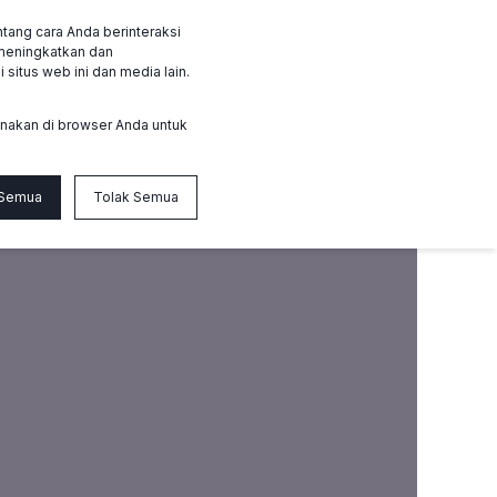
tang cara Anda berinteraksi
id
Login member
Hubungi kami
 meningkatkan dan
situs web ini dan media lain.
gunakan di browser Anda untuk
 Semua
Tolak Semua